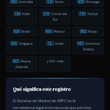
🇦🇺
Australia
🇨🇭
Suiza
🇳🇴
Noruega
🇮🇳
India
🇰🇷
Corea del
🇹🇷
Türkiye
Sur
🇧🇷
Brasil
🇲🇽
México
🇷🇺
Rusia
🇸🇬
Singapur
🇮🇱
Israel
🇦🇪
Emiratos
Árabes
🇳🇿
Nueva
y 65+ más
Zelanda
Qué significa este registro
El Sistema de Madrid de WIPO es la
herramienta legal internacional que permite